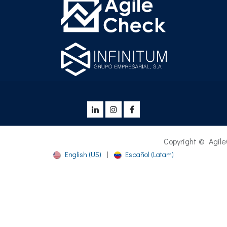
Copyright © AgileCheck® - 2
English (US)
|
Español (Latam)