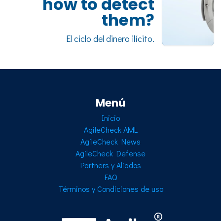
how to detect
them?
El ciclo del dinero ilícito.
Menú
Inicio
AgileCheck AML
AgileCheck News
AgileCheck Defense
Partners y Aliados
FAQ
Términos y Condiciones de uso