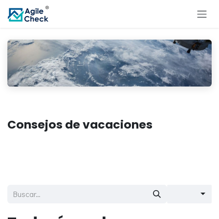
Ir al contenido
Consejos de vacaciones